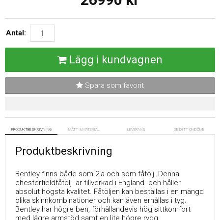
Antal:
Lägg i kundvagnen
Spara som favorit
PRODUKTBESKRIVNING
MÅTT & MATERIAL
LEVERANS
GE DITT OMDÖME
Produktbeskrivning
Bentley finns både som 2:a och som fåtölj. Denna
chesterfieldfåtölj är tillverkad i England och håller
absolut högsta kvalitet. Fåtöljen kan beställas i en mängd
olika skinnkombinationer och kan även erhållas i tyg.
Bentley har högre ben, förhållandevis hög sittkomfort
med lägre armstöd samt en lite högre rygg.