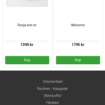
Ronja stol vit
Welcome
1390 kr
1795 kr
Köp
Köp
Chesterfield
Recliner - köpguide
Skinnsoffor
Fårskinn