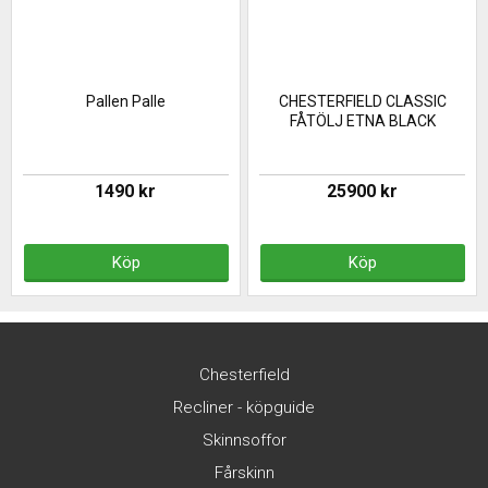
Pallen Palle
CHESTERFIELD CLASSIC
FÅTÖLJ ETNA BLACK
1490 kr
25900 kr
Köp
Köp
Chesterfield
Recliner - köpguide
Skinnsoffor
Fårskinn