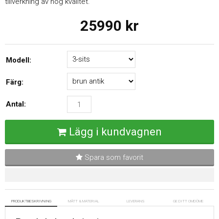
tillverkning av hög kvalitet.
25990
kr
Modell:
Färg:
Antal:
Lägg i kundvagnen
Spara som favorit
PRODUKTBESKRIVNING
MÅTT & MATERIAL
LEVERANS
GE DITT OMDÖME