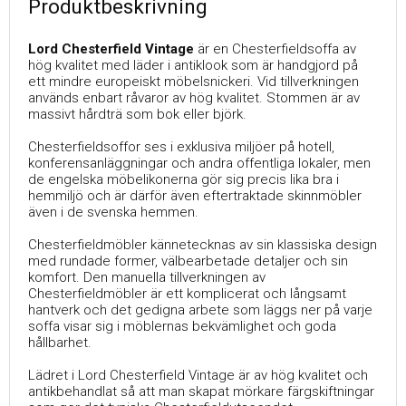
Produktbeskrivning
Lord Chesterfield Vintage
är en Chesterfieldsoffa av
hög kvalitet med läder i antiklook som är handgjord på
ett mindre europeiskt möbelsnickeri. Vid tillverkningen
används enbart råvaror av hög kvalitet. Stommen är av
massivt hårdträ som bok eller björk.
Chesterfieldsoffor ses i exklusiva miljöer på hotell,
konferensanläggningar och andra offentliga lokaler, men
de engelska möbelikonerna gör sig precis lika bra i
hemmiljö och är därför även eftertraktade skinnmöbler
även i de svenska hemmen.
Chesterfieldmöbler kännetecknas av sin klassiska design
med rundade former, välbearbetade detaljer och sin
komfort. Den manuella tillverkningen av
Chesterfieldmöbler är ett komplicerat och långsamt
hantverk och det gedigna arbete som läggs ner på varje
soffa visar sig i möblernas bekvämlighet och goda
hållbarhet.
Lädret i Lord Chesterfield Vintage är av hög kvalitet och
antikbehandlat så att man skapat mörkare färgskiftningar