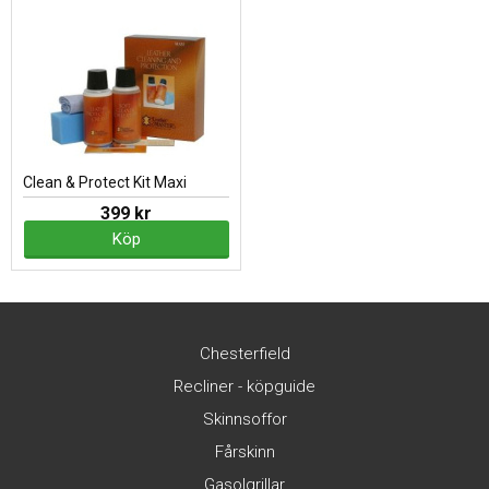
Clean & Protect Kit Maxi
399 kr
Köp
Chesterfield
Recliner - köpguide
Skinnsoffor
Fårskinn
Gasolgrillar