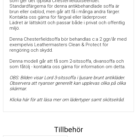
som ger det typiska Chesterfieldutseendet.
Standardfärgerna för denna antikbehandlade soffa är
brun eller oxblod, men går att få i många andra färger.
Kontakta oss gärna för färgval eller läderprover.
Lädret är lättskött och passar både i privat och offentlig
miljö.
Denna Chesterfieldsoffa bör behandlas c:a 2 ggr/år med
exempelvis Leathermasters Clean & Protect för
rengöring och skydd.
Denna modell går att få som 2-sitssoffa, divansoffa och
som fåtölj - kontakta oss gärna för information om detta.
OBS: Bilden visar Lord 3-sitssoffa i ljusare brunt antikläder.
Observera att nyanser generellt kan upplevas olika på olika
skärmar.
Klicka här för att läsa mer om lädertyper samt skötselråd.
Tillbehör