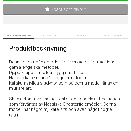
Spara som favorit
PRODUKTBESKRIVNING
MÅTT & MATERIAL
LEVERANS
GE DITT OMDÖME
Produktbeskrivning
Denna chesterfieldmodell är tillverkad enligt traditionella
gamla engelska metoder.
Djupa knappar infällda i rygg samt sida.
Handspikade nitar på bägge armstöden.
Kallskumsfyllda sittdynor som på denna modell är av en
mjukare art.
Shackleton tillverkas helt enligt den engelska traditionen
som förväntas av klassiska Chesterfieldmöbler. Denna
modell har något mjukare sits och även något högre
rygg.