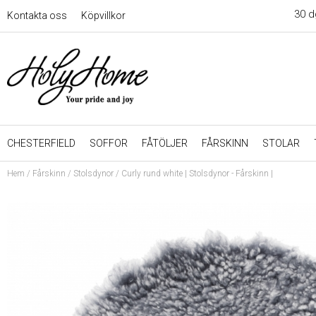
30 d
Kontakta oss
Köpvillkor
CHESTERFIELD
SOFFOR
FÅTÖLJER
FÅRSKINN
STOLAR
Hem
/
Fårskinn
/
Stolsdynor
/
Curly rund white | Stolsdynor - Fårskinn |