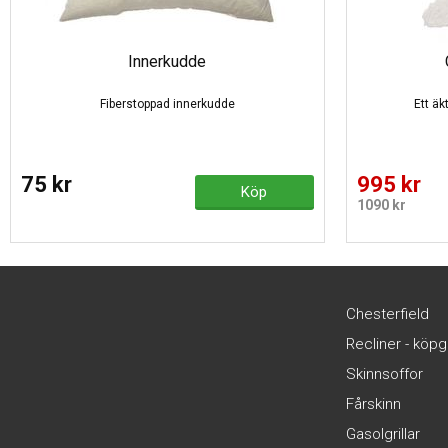
Innerkudde
Fiberstoppad innerkudde
Ett äk
75 kr
995 kr
Köp
1090 kr
Chesterfield
Recliner - köp
Skinnsoffor
Fårskinn
Gasolgrillar