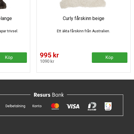
elange
Curly fårskinn beige
par trivsel.
Ett äkta fårskinn från Australien.
995 kr
Köp
Köp
1090 kr