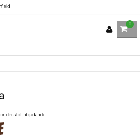
field
0
a
gör din stol inbjudande.