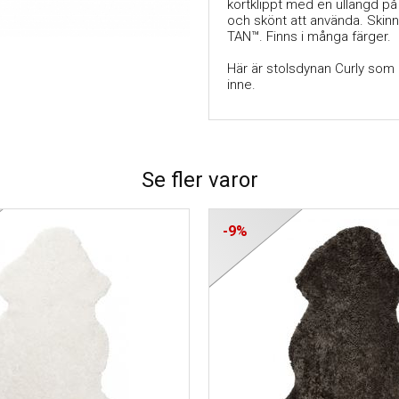
kortklippt med en ullängd på
och skönt att använda. Skin
TAN™. Finns i många färger.
Här är stolsdynan Curly som 
inne.
Se fler varor
-9%