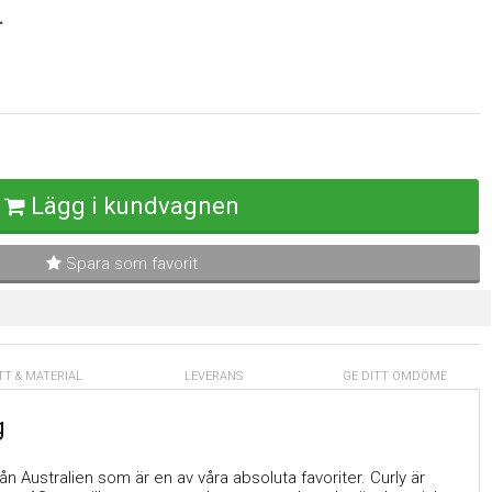
Lägg i kundvagnen
Spara som favorit
TT & MATERIAL
LEVERANS
GE DITT OMDÖME
g
från Australien som är en av våra absoluta favoriter. Curly är