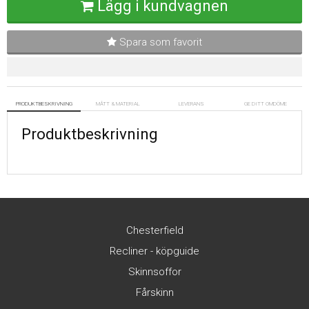
Lägg i kundvagnen
Spara som favorit
PRODUKTBESKRIVNING
MÅTT & MATERIAL
LEVERANS
GE DITT OMDÖME
Produktbeskrivning
Chesterfield
Recliner - köpguide
Skinnsoffor
Fårskinn