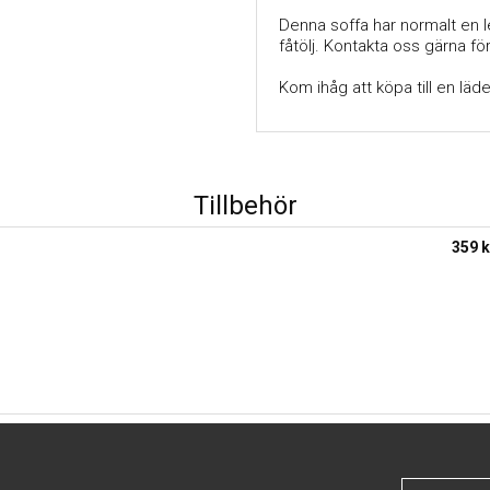
Denna soffa har normalt en l
fåtölj. Kontakta oss gärna fö
Kom ihåg att köpa till en läd
Tillbehör
359 k