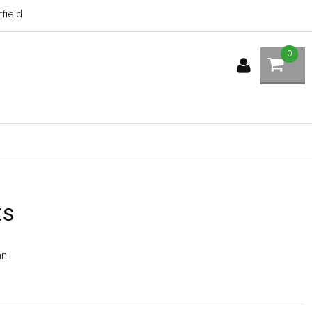
field
0
ts
nn