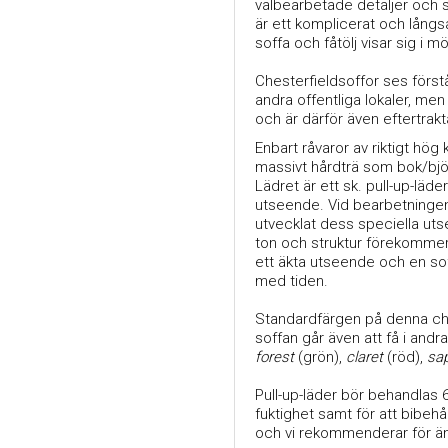
välbearbetade detaljer och s
är ett komplicerat och lång
soffa och fåtölj visar sig i
Chesterfieldsoffor ses först
andra offentliga lokaler, me
och är därför även eftertra
Enbart råvaror av riktigt hög
massivt hårdträ som bok/bjö
Lädret är ett sk. pull-up-läde
utseende. Vid bearbetningen a
utvecklat dess speciella uts
ton och struktur förekommer 
ett äkta utseende och en so
med tiden.
Standardfärgen på denna ch
soffan går även att få i andra
forest
(grön),
claret
(röd),
sa
Pull-up-läder bör behandlas 6-
fuktighet samt för att bibehå
och vi rekommenderar för ä