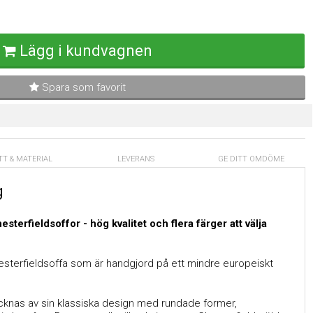
Lägg i kundvagnen
Spara som favorit
TT & MATERIAL
LEVERANS
GE DITT OMDÖME
g
esterfieldsoffor - hög kvalitet och flera färger att välja
esterfieldsoffa som är handgjord på ett mindre europeiskt
knas av sin klassiska design med rundade former,