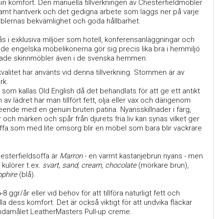
in komfort. Den manuella tillverkningen av Chesterfieldmöbler
samt hantverk och det gedigna arbete som läggs ner på varje
 möblernas bekvämlighet och goda hållbarhet.
ås i exklusiva miljöer som hotell, konferensanläggningar och
n de engelska möbelikonerna gör sig precis lika bra i hemmiljö
ktade skinnmöbler även i de svenska hemmen.
 kvalitet har använts vid denna tillverkning. Stommen är av
rk.
r som kallas Old English då det behandlats för att ge ett antikt
v lädret har man tillfört fett, olja eller vax och därigenom
eende med en genuin bruten patina. Nyansskillnader i färg,
och märken och spår från djurets fria liv kan synas vilket ger
ffa som med lite omsorg blir en möbel som bara blir vackrare
esterfieldsoffa är
Marron
- en varmt kastanjebrun nyans - men
 kulörer t.ex.
svart, sand, cream, chocolate
(mörkare brun),
pphire
(blå).
8 ggr/år eller vid behov för att tillföra naturligt fett och
lla dess komfort. Det är också viktigt för att undvika fläckar
ndamålet LeatherMasters Pull-up creme.