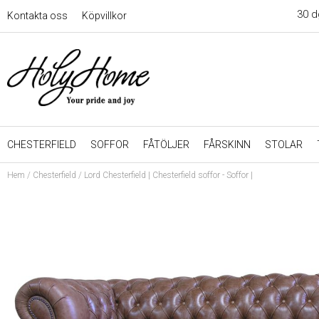
30 d
Kontakta oss
Köpvillkor
CHESTERFIELD
SOFFOR
FÅTÖLJER
FÅRSKINN
STOLAR
Hem
/
Chesterfield
/
Lord Chesterfield | Chesterfield soffor - Soffor |