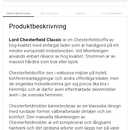
PRODUKTBESKRIVNING
MÅTT & MATERIAL
LEVERANS
LÄS KUNDOMDÖMEN
Produktbeskrivning
Lord Chesterfield Classic
är en Chesterfieldsoffa av
hög kvalitet med enfärgat läder som är handgjord på ett
mindre europeiskt möbelsnickeri. Vid tillverkningen
används enbart råvaror av hög kvalitet. Stommen är av
massivt hårdträ som bok eller björk.
Chesterfieldsoffor ses i exklusiva miljöer på hotell,
konferensanläggningar och andra offentliga lokaler, men
de engelska möbelikonerna gör sig precis lika bra i
hemmiljö och är därför även eftertraktade skinnmöbler
även i de svenska hemmen.
Chesterfieldmöbler kännetecknas av sin klassiska design
med rundade former, välbearbetade detaljer och sin
komfort. Den manuella tillverkningen av
Chesterfieldmöbler är ett komplicerat och långsamt
hantverk och det gedigna arbete som läggs ner på varje