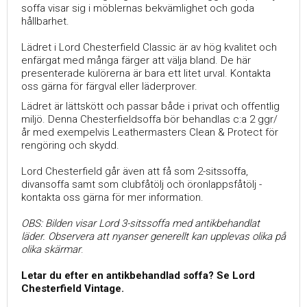
soffa visar sig i möblernas bekvämlighet och goda
hållbarhet.
Lädret i Lord Chesterfield Classic är av hög kvalitet och
enfärgat med många färger att välja bland. De här
presenterade kulörerna är bara ett litet urval. Kontakta
oss gärna för färgval eller läderprover.
Lädret är lättskött och passar både i privat och offentlig
miljö. Denna Chesterfieldsoffa bör behandlas c:a 2 ggr/
år med exempelvis Leathermasters Clean & Protect för
rengöring och skydd.
Lord Chesterfield går även att få som 2-sitssoffa,
divansoffa samt som clubfåtölj och öronlappsfåtölj -
kontakta oss gärna för mer information.
OBS: Bilden visar Lord 3-sitssoffa med antikbehandlat
läder. Observera att nyanser generellt kan upplevas olika på
olika skärmar
.
Letar du efter en antikbehandlad soffa? Se Lord
Chesterfield Vintage.