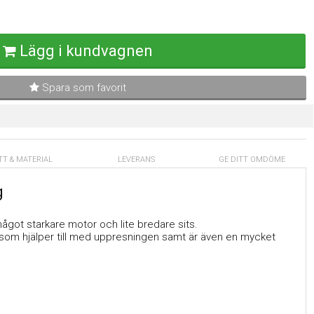
Lägg i kundvagnen
Spara som favorit
TT & MATERIAL
LEVERANS
GE DITT OMDÖME
g
ågot starkare motor och lite bredare sits.
j som hjälper till med uppresningen samt är även en mycket