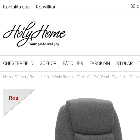
30 d
Kontakta oss
Köpvillkor
CHESTERFIELD
SOFFOR
FÅTÖLJER
FÅRSKINN
STOLAR
Hem
/
Fåtöljer
/
Reclinerfåtölj
/
Oslo Recliner Fåtölj XL - Grå/Svart | Tygfåtölj - Fåtölje