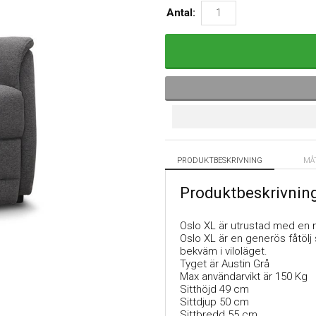
Antal:
PRODUKTBESKRIVNING
MÅ
Produktbeskrivnin
Oslo XL är utrustad med en n
Oslo XL är en generös fåtöl
bekväm i viloläget.
Tyget är Austin Grå
Max användarvikt är 150 Kg
Sitthöjd 49 cm
Sittdjup 50 cm
Sittbredd 55 cm