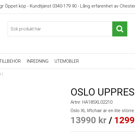
gr Öppet köp - Kundtjänst 0340-179 90 - Lång erfarenhet av Chester
TILLBEHÖR
INREDNING
UTEMÖBLER
r |
OSLO UPPRES
Artnr:
HA185XL02210
Oslo XL liftchair är en lite stö
13990
kr
/
1299