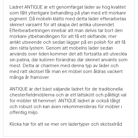
Lädret ANTIQUE är ett genomfärgat läder av hög kvalitet
som fått ytterligare behandling på ytan med ett mörkare
pigment. Då möbeln klätts med detta läder efterarbetas
skinnet varsamt för att skapa det antika utseendet.
Efterbearbetningen innebär att man delvis tar bort den
mörkare ytbehandlingen för att få ett skiftande, mer
antikt utseende och sedan lägger på en polish för att få
den rätta lystern. Genom att möbelns läder sedan
används över tiden kommer det att fortsätta att utveckla
sin patina, där kulören förändras där skinnet använts som
mest. Detta är charmen med denna typ av läder och
med rätt skötsel får man en möbel som åldras vackert
många år framöver.
ANTIQUE är det bäst säljande lädret för de traditionella
chesterfieldmöblerna och är ett lättskött och pålitligt val
för möbler till hemmet. ANTIQUE lädret är också tåligt
och robust och kan även rekommenderas för möbler i
offentlig miljö.
Klicka här för att se mer om lädertyper och skötselråd