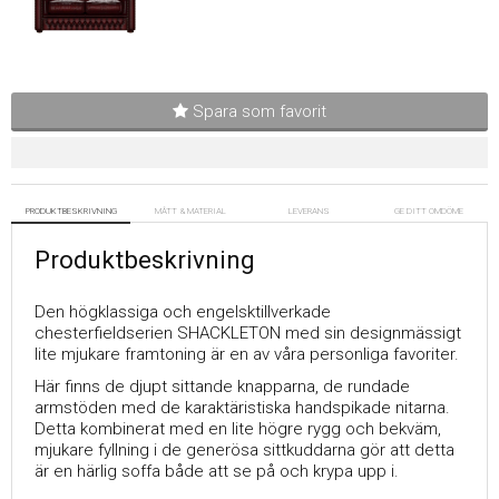
Spara som favorit
PRODUKTBESKRIVNING
MÅTT & MATERIAL
LEVERANS
GE DITT OMDÖME
Produktbeskrivning
Den högklassiga och engelsktillverkade
chesterfieldserien SHACKLETON med sin designmässigt
lite mjukare framtoning är en av våra personliga favoriter.
Här finns de djupt sittande knapparna, de rundade
armstöden med de karaktäristiska handspikade nitarna.
Detta kombinerat med en lite högre rygg och bekväm,
mjukare fyllning i de generösa sittkuddarna gör att detta
är en härlig soffa både att se på och krypa upp i.