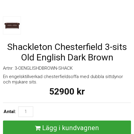
Shackleton Chesterfield 3-sits
Old English Dark Brown
Artnr:
3-OENGLISHDBROWN-SHACK
En engelsktillverkad chesterfieldsoffa med dubbla sittdynor
och mjukare sits.
52900
kr
Antal:
Lägg i kundvagnen