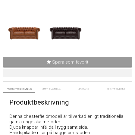
Spara som favorit
PRODUKTBESKRIVNING
MÅTT & MATERIAL
LEVERANS
GE DITT OMDÖME
Produktbeskrivning
Denna chesterfieldmodell är tillverkad enligt traditionella
gamla engelska metoder.
Djupa knappar infällda i rygg samt sida.
Handspikade nitar på bägge armstöden.