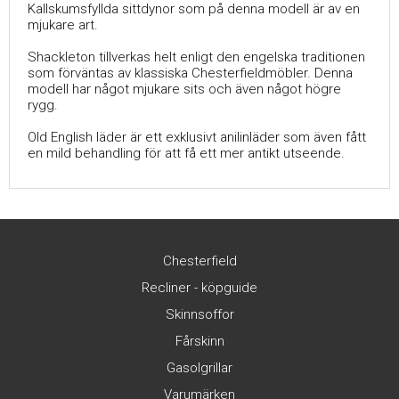
Kallskumsfyllda sittdynor som på denna modell är av en
mjukare art.
Shackleton tillverkas helt enligt den engelska traditionen
som förväntas av klassiska Chesterfieldmöbler. Denna
modell har något mjukare sits och även något högre
rygg.
Old English läder är ett exklusivt anilinläder som även fått
en mild behandling för att få ett mer antikt utseende.
Chesterfield
Recliner - köpguide
Skinnsoffor
Fårskinn
Gasolgrillar
Varumärken