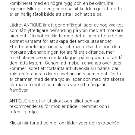
kombinerat med en högre rygg och en bekväm, lite
mjukare fyllning i den generösa sittkudden gör att detta
är en härlig fåtölj både att sitta i och att se på.
Lädret ANTIQUE är ett genomfärgat läder av hög kvalitet
som fått ytterligare behandling på ytan med ett mörkare
pigment. Då möbeln klätts med detta läder efterarbetas
skinnet varsamt för att skapa det antika utseendet.
Efterbearbetningen innebär att man delvis tar bort den
mörkare ytbehandlingen för att få ett skiftande, mer
antikt utseende och sedan lägger på en polish för att få
den rätta lystern. Genom att möbeln används över tiden
kommer lädret att fortsätta att utveckla sin patina, där
kulören förändras där skinnet använts som mest. Detta
är charmen med denna typ av läder och med rätt skötsel
får man en möbel som åldras vackert många år
framöver.
ANTIQUE-lädret är lättskött och tåligt och kan
rekommenderas för möbler både i hemmet och i
offentlig miljö.
Klicka här för att se mer om lädertyper och skötselråd