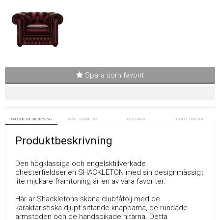
Spara som favorit
PRODUKTBESKRIVNING
MÅTT & MATERIAL
LEVERANS
GE DITT OMDÖME
Produktbeskrivning
Den högklassiga och engelsktillverkade
chesterfieldserien SHACKLETON med sin designmässigt
lite mjukare framtoning är en av våra favoriter.
Här är Shackletons sköna clubfåtölj med de
karaktäristiska djupt sittande knapparna, de rundade
armstöden och de handspikade nitarna. Detta