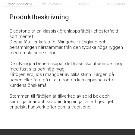
PRODUKTBESKRIVNING
MÅTT & MATERIAL
LEVERANS
GE DITT OMDÖME
Produktbeskrivning
Gladstone är en klassisk öronlappsfåtölj i chesterfield
sortimentet.
Dessa fåtöljer kallas för Wingchair i England och
benämningen härstammar från den typiska höga ryggen
med omslutande sidor.
De utvängda benen skapar det klassiska utseendet ihop
med fast sits och hög rygg.
Fåtöljen erbjuds i mängder av olika skinn. Färgen på
benen eller färg på nitar i fronten kan anpassas efter
kundens önskemål.
Stommen till fåtöljen är tillverkad av solid bok och
samtliga nitar och knappindragningar är ett gediget
engelskt hantverk efter gamla traditioner.