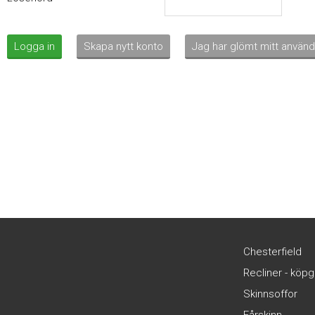
Logga in
Skapa nytt konto
Jag har glömt mitt använ
Chesterfield
Recliner - köp
Skinnsoffor
Fårskinn