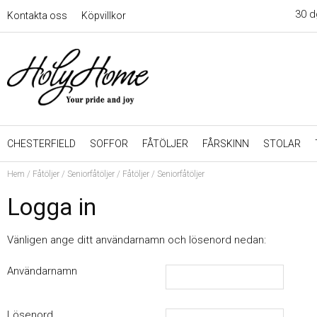
30 d
Kontakta oss
Köpvillkor
CHESTERFIELD
SOFFOR
FÅTÖLJER
FÅRSKINN
STOLAR
Hem
/
Fåtöljer
/
Seniorfåtöljer
/
Fåtöljer / Seniorfåtöljer
Logga in
Vänligen ange ditt användarnamn och lösenord nedan:
Användarnamn
Lösenord