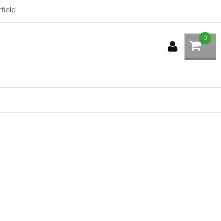
field
0