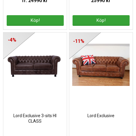
fr. 24990 kr
25990 kr
Köp!
Köp!
-4%
-11%
Lord Exclusive 3-sits HI
Lord Exclusive
CLASS